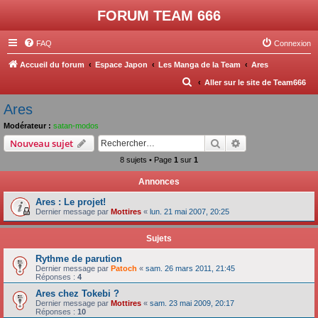
FORUM TEAM 666
FAQ
Connexion
Accueil du forum
Espace Japon
Les Manga de la Team
Ares
R
Aller sur le site de Team666
e
Ares
c
Modérateur :
satan-modos
h
Rechercher
Recherche avanc
Nouveau sujet
e
8 sujets • Page
1
sur
1
r
Annonces
c
Ares : Le projet!
h
Dernier message par
Mottires
«
lun. 21 mai 2007, 20:25
e
r
Sujets
Rythme de parution
Dernier message par
Patoch
«
sam. 26 mars 2011, 21:45
Réponses :
4
Ares chez Tokebi ?
Dernier message par
Mottires
«
sam. 23 mai 2009, 20:17
Réponses :
10