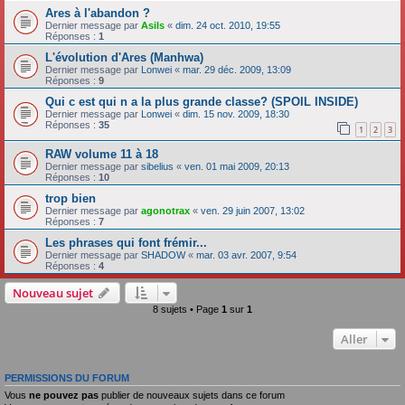
Ares à l'abandon ?
Dernier message par
Asils
«
dim. 24 oct. 2010, 19:55
Réponses :
1
L'évolution d'Ares (Manhwa)
Dernier message par
Lonwei
«
mar. 29 déc. 2009, 13:09
Réponses :
9
Qui c est qui n a la plus grande classe? (SPOIL INSIDE)
Dernier message par
Lonwei
«
dim. 15 nov. 2009, 18:30
Réponses :
35
1
2
3
RAW volume 11 à 18
Dernier message par
sibelius
«
ven. 01 mai 2009, 20:13
Réponses :
10
trop bien
Dernier message par
agonotrax
«
ven. 29 juin 2007, 13:02
Réponses :
7
Les phrases qui font frémir...
Dernier message par
SHADOW
«
mar. 03 avr. 2007, 9:54
Réponses :
4
Nouveau sujet
8 sujets • Page
1
sur
1
Aller
PERMISSIONS DU FORUM
Vous
ne pouvez pas
publier de nouveaux sujets dans ce forum