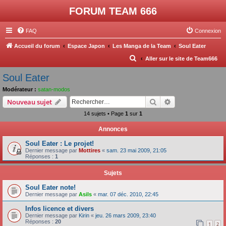
FORUM TEAM 666
FAQ
Connexion
Accueil du forum
Espace Japon
Les Manga de la Team
Soul Eater
R
Aller sur le site de Team666
e
Soul Eater
c
Modérateur :
satan-modos
h
Rechercher
Recherche avanc
Nouveau sujet
e
14 sujets • Page
1
sur
1
r
Annonces
c
Soul Eater : Le projet!
h
Dernier message par
Mottires
«
sam. 23 mai 2009, 21:05
e
Réponses :
1
r
Sujets
Soul Eater note!
Dernier message par
Asils
«
mar. 07 déc. 2010, 22:45
Infos licence et divers
Dernier message par
Kirin
«
jeu. 26 mars 2009, 23:40
Réponses :
20
1
2