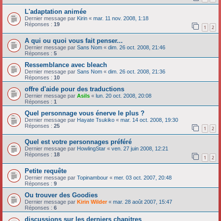
L'adaptation animée
Dernier message par
Kirin
«
mar. 11 nov. 2008, 1:18
Réponses :
19
1
2
A qui ou quoi vous fait penser...
Dernier message par
Sans Nom
«
dim. 26 oct. 2008, 21:46
Réponses :
5
Ressemblance avec bleach
Dernier message par
Sans Nom
«
dim. 26 oct. 2008, 21:36
Réponses :
10
offre d'aide pour des traductions
Dernier message par
Asils
«
lun. 20 oct. 2008, 20:08
Réponses :
1
Quel personnage vous énerve le plus ?
Dernier message par
Hayate Tsukiko
«
mar. 14 oct. 2008, 19:30
Réponses :
25
1
2
Quel est votre personnages préféré
Dernier message par
HowlingStar
«
ven. 27 juin 2008, 12:21
Réponses :
18
1
2
Petite requête
Dernier message par
Topinambour
«
mer. 03 oct. 2007, 20:48
Réponses :
9
Ou trouver des Goodies
Dernier message par
Kirin Wilder
«
mar. 28 août 2007, 15:47
Réponses :
6
discussions sur les derniers chapitres