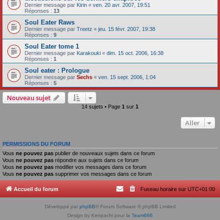
Dernier message par
Kirin
«
ven. 20 avr. 2007, 19:51
Réponses :
13
Soul Eater Raws
Dernier message par
Treetz
«
jeu. 15 févr. 2007, 19:38
Réponses :
9
Soul Eater tome 1
Dernier message par
Karakouki
«
dim. 15 oct. 2006, 16:38
Réponses :
1
Soul eater : Prologue
Dernier message par
Sechs
«
ven. 15 sept. 2006, 1:04
Réponses :
5
Nouveau sujet
14 sujets • Page
1
sur
1
Aller
PERMISSIONS DU FORUM
Vous
ne pouvez pas
publier de nouveaux sujets dans ce forum
Vous
ne pouvez pas
répondre aux sujets dans ce forum
Vous
ne pouvez pas
modifier vos messages dans ce forum
Vous
ne pouvez pas
supprimer vos messages dans ce forum
Accueil du forum
Fuseau horaire sur
UTC+01:00
Développé par
phpBB
® Forum Software © phpBB Limited
Design by Kenpachi pour la
Team666