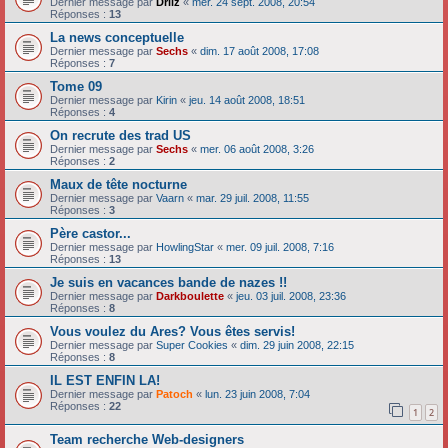
Dernier message par
Driiz
«
mer. 24 sept. 2008, 20:54
Réponses :
13
La news conceptuelle
Dernier message par
Sechs
«
dim. 17 août 2008, 17:08
Réponses :
7
Tome 09
Dernier message par
Kirin
«
jeu. 14 août 2008, 18:51
Réponses :
4
On recrute des trad US
Dernier message par
Sechs
«
mer. 06 août 2008, 3:26
Réponses :
2
Maux de tête nocturne
Dernier message par
Vaarn
«
mar. 29 juil. 2008, 11:55
Réponses :
3
Père castor...
Dernier message par
HowlingStar
«
mer. 09 juil. 2008, 7:16
Réponses :
13
Je suis en vacances bande de nazes !!
Dernier message par
Darkboulette
«
jeu. 03 juil. 2008, 23:36
Réponses :
8
Vous voulez du Ares? Vous êtes servis!
Dernier message par
Super Cookies
«
dim. 29 juin 2008, 22:15
Réponses :
8
IL EST ENFIN LA!
Dernier message par
Patoch
«
lun. 23 juin 2008, 7:04
Réponses :
22
1
2
Team recherche Web-designers