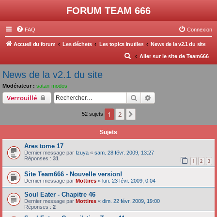
FORUM TEAM 666
FAQ
Connexion
Accueil du forum
Les déchets
Les topics inutiles
News de la v2.1 du site
R
Aller sur le site de Team666
e
News de la v2.1 du site
c
Modérateur :
satan-modos
h
Rechercher
Recherche avancée
Verrouillé
e
1
2
Suivant
52 sujets
r
c
Sujets
h
Ares tome 17
e
Dernier message par
Izuya
«
sam. 28 févr. 2009, 13:27
Réponses :
31
r
1
2
3
Site Team666 - Nouvelle version!
Dernier message par
Mottires
«
lun. 23 févr. 2009, 0:04
Soul Eater - Chapitre 46
Dernier message par
Mottires
«
dim. 22 févr. 2009, 19:00
Réponses :
2