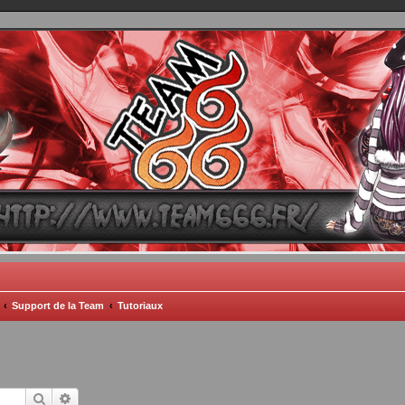
TEAM 666
B One, Blaster Knuckle et Death Trance
Support de la Team
Tutoriaux
Rechercher
Recherche avancée