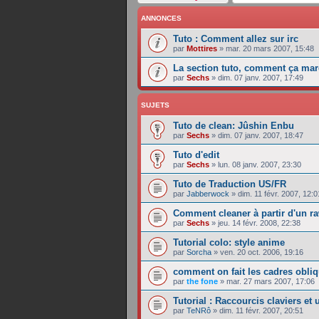
ANNONCES
Tuto : Comment allez sur irc
par
Mottires
»
mar. 20 mars 2007, 15:48
La section tuto, comment ça mar
par
Sechs
»
dim. 07 janv. 2007, 17:49
SUJETS
Tuto de clean: Jûshin Enbu
par
Sechs
»
dim. 07 janv. 2007, 18:47
Tuto d'edit
par
Sechs
»
lun. 08 janv. 2007, 23:30
Tuto de Traduction US/FR
par
Jabberwock
»
dim. 11 févr. 2007, 12:0
Comment cleaner à partir d'un r
par
Sechs
»
jeu. 14 févr. 2008, 22:38
Tutorial colo: style anime
par
Sorcha
»
ven. 20 oct. 2006, 19:16
comment on fait les cadres obliqu
par
the fone
»
mar. 27 mars 2007, 17:06
Tutorial : Raccourcis claviers et
par
TeNRô
»
dim. 11 févr. 2007, 20:51