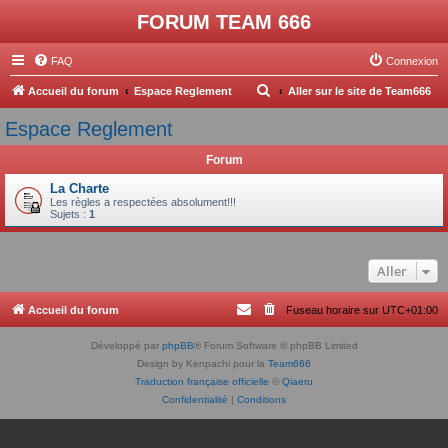
FORUM TEAM 666
FAQ
Connexion
R
Accueil du forum
Espace Reglement
Aller sur le site de Team666
e
Espace Reglement
c
Forum
h
e
La Charte
Les règles a respectées absolument!!!
r
Sujets :
1
c
h
Aller
e
r
Accueil du forum
Fuseau horaire sur
UTC+01:00
Développé par
phpBB
® Forum Software © phpBB Limited
Design by Kenpachi pour la
Team666
Traduction française officielle
©
Qiaeru
Confidentialité
|
Conditions