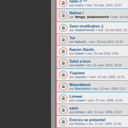
hello !! ^^
par
evans
»
mer. 15 sept. 2010, 23:57
Hellow !
par
Vengyr_shadowhunt3r
»
mar. 18 ma
Sans modération ;)
par
VodKaPommE
»
mer. 19 mai 2010, 15
'lut
par
Kakashi_
»
jeu. 20 mai 2010, 21:05
Kamen Daishi.
par
Daishi
»
mar. 25 mai 2010, 9:50
Salut a tous
par
kashin
»
lun. 01 mars 2010, 20:24
Yiayiane
par
yiayiane
»
sam. 14 nov. 2009, 12:31
Miamdetout
par
Miamdetout
»
jeu. 12 nov. 2009, 0:13
Lonwei
par
Lonwei
»
sam. 07 nov. 2009, 11:50
salut
par
kontee
»
dim. 01 nov. 2009, 13:23
Erecizu se présente!
par
Erecizu
»
lun. 12 oct. 2009, 21:46