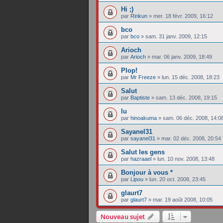
Hi ;)
par
Ririkun
»
mer. 18 févr. 2009, 16:12
bco
par
bco
»
sam. 31 janv. 2009, 12:15
Arioch
par
Arioch
»
mar. 06 janv. 2009, 18:49
Plop!
par
Mr Freeze
»
lun. 15 déc. 2008, 18:23
Salut
par
Baptiste
»
sam. 13 déc. 2008, 19:15
lu
par
hinoakuma
»
sam. 06 déc. 2008, 14:0
Sayanel31
par
sayanel31
»
mar. 02 déc. 2008, 20:54
Salut les gens
par
hazraael
»
lun. 10 nov. 2008, 13:48
Bonjour à vous *
par
Lipou
»
lun. 20 oct. 2008, 23:45
glaurt7
par
glaurt7
»
mar. 19 août 2008, 10:05
Nouveau sujet