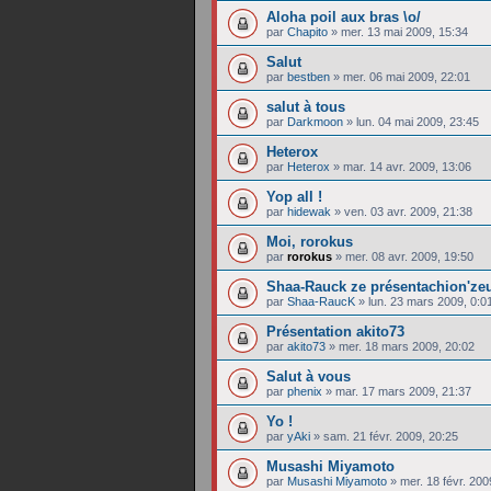
Aloha poil aux bras \o/
par
Chapito
»
mer. 13 mai 2009, 15:34
Salut
par
bestben
»
mer. 06 mai 2009, 22:01
salut à tous
par
Darkmoon
»
lun. 04 mai 2009, 23:45
Heterox
par
Heterox
»
mar. 14 avr. 2009, 13:06
Yop all !
par
hidewak
»
ven. 03 avr. 2009, 21:38
Moi, rorokus
par
rorokus
»
mer. 08 avr. 2009, 19:50
Shaa-Rauck ze présentachion'ze
par
Shaa-RaucK
»
lun. 23 mars 2009, 0:0
Présentation akito73
par
akito73
»
mer. 18 mars 2009, 20:02
Salut à vous
par
phenix
»
mar. 17 mars 2009, 21:37
Yo !
par
yAki
»
sam. 21 févr. 2009, 20:25
Musashi Miyamoto
par
Musashi Miyamoto
»
mer. 18 févr. 200