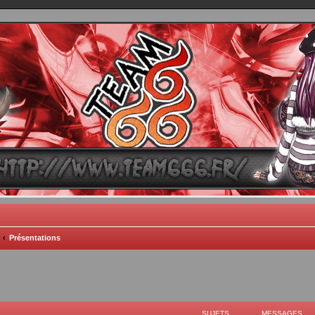
TEAM 666
B One, Blaster Knuckle et Death Trance
Présentations
SUJETS
MESSAGES