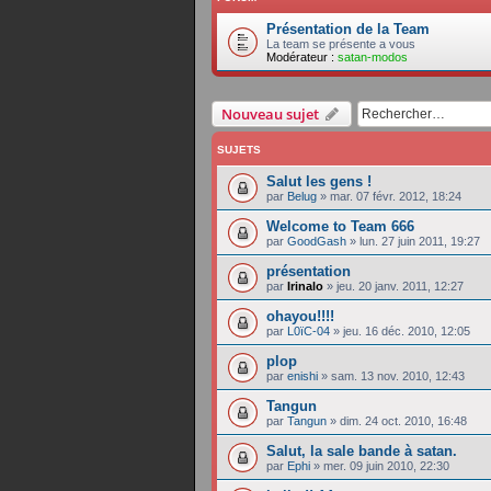
Présentation de la Team
La team se présente a vous
Modérateur :
satan-modos
Nouveau sujet
SUJETS
Salut les gens !
par
Belug
»
mar. 07 févr. 2012, 18:24
Welcome to Team 666
par
GoodGash
»
lun. 27 juin 2011, 19:27
présentation
par
Irinalo
»
jeu. 20 janv. 2011, 12:27
ohayou!!!!
par
L0ïC-04
»
jeu. 16 déc. 2010, 12:05
plop
par
enishi
»
sam. 13 nov. 2010, 12:43
Tangun
par
Tangun
»
dim. 24 oct. 2010, 16:48
Salut, la sale bande à satan.
par
Ephi
»
mer. 09 juin 2010, 22:30