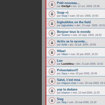
Petit nouveau...
par
Om3g4
»
lun. 12 oct. 2009, 23:36
Snap =)
par
Snap
»
sam. 03 oct. 2009, 15:55
bigbubbles on the field
par
bigbubbles
»
dim. 13 sept. 2009, 18:31
Bonjour tous le monde
par
Yurienu
»
mar. 15 sept. 2009, 18:33
Azilis se la raconte...
par
Azilis
»
jeu. 02 juil. 2009, 10:59
Hibari
par
Hibari
»
mar. 02 juin 2009, 15:33
Luo
par
Luoleilina
»
dim. 21 juin 2009, 15:02
Présentation!!!
par
Saya
»
mar. 02 juin 2009, 20:49
Salut, c'est moa
par
shigure-chan
»
ven. 29 mai 2009, 18:
yop la dedans
par
shairun
»
mer. 13 mai 2009, 11:33
Sieg
par
Sieg
»
ven. 15 mai 2009, 19:19