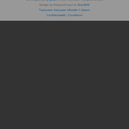
Design by Kenpachi pour la
Team666
Traduction française officielle
©
Qiaeru
Confidentialité
|
Conditions