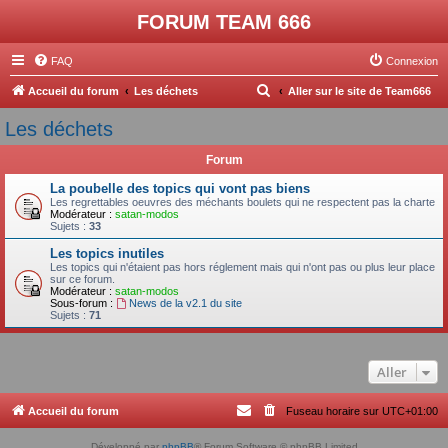
FORUM TEAM 666
FAQ
Connexion
R
Accueil du forum
Les déchets
Aller sur le site de Team666
e
Les déchets
c
Forum
h
e
La poubelle des topics qui vont pas biens
Les regrettables oeuvres des méchants boulets qui ne respectent pas la charte
r
Modérateur :
satan-modos
Sujets :
33
c
Les topics inutiles
h
Les topics qui n'étaient pas hors réglement mais qui n'ont pas ou plus leur place
sur ce forum.
e
Modérateur :
satan-modos
Sous-forum :
News de la v2.1 du site
r
Sujets :
71
Aller
Accueil du forum
Fuseau horaire sur
UTC+01:00
Développé par
phpBB
® Forum Software © phpBB Limited