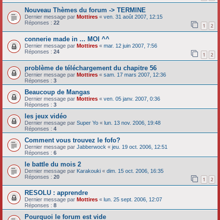
Nouveau Thèmes du forum -> TERMINE
Dernier message par
Mottires
«
ven. 31 août 2007, 12:15
Réponses :
22
1
2
connerie made in ... MOI ^^
Dernier message par
Mottires
«
mar. 12 juin 2007, 7:56
Réponses :
24
1
2
problème de téléchargement du chapitre 56
Dernier message par
Mottires
«
sam. 17 mars 2007, 12:36
Réponses :
3
Beaucoup de Mangas
Dernier message par
Mottires
«
ven. 05 janv. 2007, 0:36
Réponses :
3
les jeux vidéo
Dernier message par
Super Yo
«
lun. 13 nov. 2006, 19:48
Réponses :
4
Comment vous trouvez le fofo?
Dernier message par
Jabberwock
«
jeu. 19 oct. 2006, 12:51
Réponses :
6
le battle du mois 2
Dernier message par
Karakouki
«
dim. 15 oct. 2006, 16:35
Réponses :
20
1
2
RESOLU : apprendre
Dernier message par
Mottires
«
lun. 25 sept. 2006, 12:07
Réponses :
8
Pourquoi le forum est vide