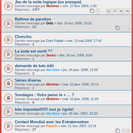
Jeu de la suite logique (ou presque)
Dernier message par
Mottires
«
ven. 27 févr. 2009, 1:03
Réponses :
1477
1
96
97
98
99
…
Rythme de parution
Dernier message par
Driiz
«
mar. 14 oct. 2008, 19:25
Réponses :
23
1
2
Chonchu
Dernier message par
Dark Patate
«
mar. 13 mai 2008, 17:42
Réponses :
2
La suite est sortit ^^
Dernier message par
Sechs
«
dim. 20 avr. 2008, 9:50
Réponses :
1
demande de tuto édit
Dernier message par
the fone
«
jeu. 24 janv. 2008, 13:38
Réponses :
2
Séries diverse
Dernier message par
Mottires
«
mar. 22 janv. 2008, 23:14
Réponses :
1
Sondages : Votre perso le + ... ?
Dernier message par
Mottires
«
mar. 15 janv. 2008, 11:29
Réponses :
8
très important!!!!!! non je rigole!
Dernier message par
the fone
«
jeu. 06 déc. 2007, 23:33
Contact Mondial avec les Extraterrestres
Dernier message par
Patoch
«
mer. 21 nov. 2007, 13:19
Réponses :
27
1
2