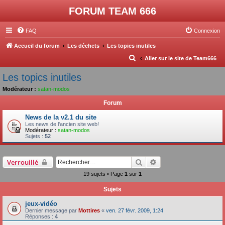
FORUM TEAM 666
FAQ
Connexion
Accueil du forum
Les déchets
Les topics inutiles
R
Aller sur le site de Team666
e
Les topics inutiles
c
Modérateur :
satan-modos
h
Forum
e
News de la v2.1 du site
r
Les news de l'ancien site web!
Modérateur :
satan-modos
c
Sujets :
52
h
e
Rechercher
Recherche avancée
Verrouillé
r
19 sujets • Page
1
sur
1
Sujets
jeux-vidéo
Dernier message par
Mottires
«
ven. 27 févr. 2009, 1:24
Réponses :
4