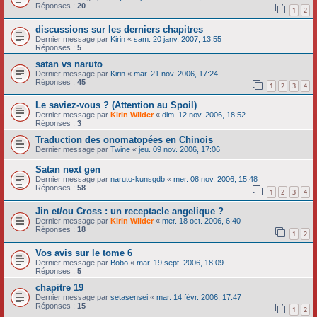
Réponses :
20
1
2
discussions sur les derniers chapitres
Dernier message par
Kirin
«
sam. 20 janv. 2007, 13:55
Réponses :
5
satan vs naruto
Dernier message par
Kirin
«
mar. 21 nov. 2006, 17:24
Réponses :
45
1
2
3
4
Le saviez-vous ? (Attention au Spoil)
Dernier message par
Kirin Wilder
«
dim. 12 nov. 2006, 18:52
Réponses :
3
Traduction des onomatopées en Chinois
Dernier message par
Twine
«
jeu. 09 nov. 2006, 17:06
Satan next gen
Dernier message par
naruto-kunsgdb
«
mer. 08 nov. 2006, 15:48
Réponses :
58
1
2
3
4
Jin et/ou Cross : un receptacle angelique ?
Dernier message par
Kirin Wilder
«
mer. 18 oct. 2006, 6:40
Réponses :
18
1
2
Vos avis sur le tome 6
Dernier message par
Bobo
«
mar. 19 sept. 2006, 18:09
Réponses :
5
chapitre 19
Dernier message par
setasensei
«
mar. 14 févr. 2006, 17:47
Réponses :
15
1
2