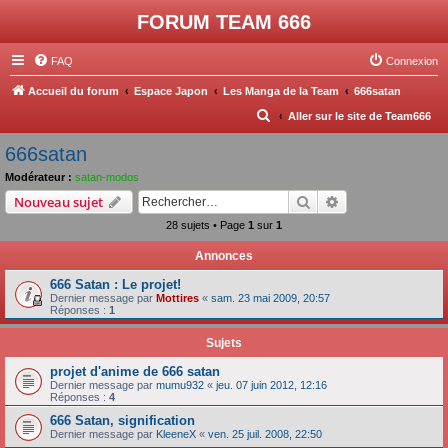
FORUM TEAM 666
FAQ
Connexion
Accueil du forum
Espace Japon
Les Manga de la Team
666satan
R
Aller sur le site de Team666
e
666satan
c
Modérateur :
satan-modos
h
Rechercher
Recherche avanc
Nouveau sujet
e
28 sujets • Page
1
sur
1
r
Annonces
c
666 Satan : Le projet!
h
Dernier message par
Mottires
«
sam. 23 mai 2009, 20:57
e
Réponses :
1
r
Sujets
projet d'anime de 666 satan
Dernier message par
mumu932
«
jeu. 07 juin 2012, 12:16
Réponses :
4
666 Satan, signification
Dernier message par
KleeneX
«
ven. 25 juil. 2008, 22:50