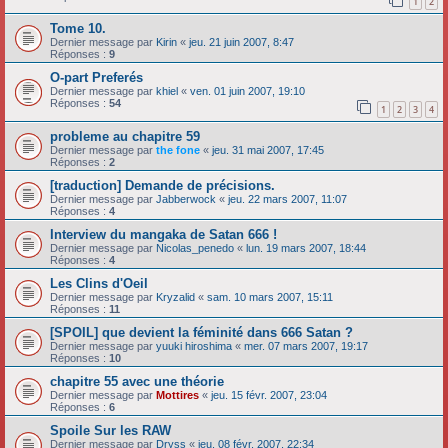
1
2
Tome 10.
Dernier message par
Kirin
«
jeu. 21 juin 2007, 8:47
Réponses :
9
O-part Preferés
Dernier message par
khiel
«
ven. 01 juin 2007, 19:10
Réponses :
54
1
2
3
4
probleme au chapitre 59
Dernier message par
the fone
«
jeu. 31 mai 2007, 17:45
Réponses :
2
[traduction] Demande de précisions.
Dernier message par
Jabberwock
«
jeu. 22 mars 2007, 11:07
Réponses :
4
Interview du mangaka de Satan 666 !
Dernier message par
Nicolas_penedo
«
lun. 19 mars 2007, 18:44
Réponses :
4
Les Clins d'Oeil
Dernier message par
Kryzalid
«
sam. 10 mars 2007, 15:11
Réponses :
11
[SPOIL] que devient la féminité dans 666 Satan ?
Dernier message par
yuuki hiroshima
«
mer. 07 mars 2007, 19:17
Réponses :
10
chapitre 55 avec une théorie
Dernier message par
Mottires
«
jeu. 15 févr. 2007, 23:04
Réponses :
6
Spoile Sur les RAW
Dernier message par
Dryss
«
jeu. 08 févr. 2007, 22:34