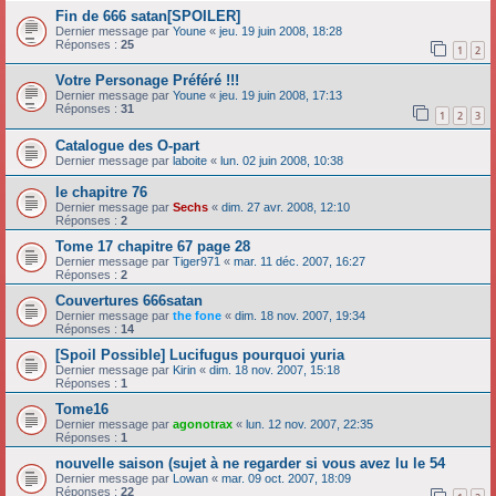
Fin de 666 satan[SPOILER]
Dernier message par
Youne
«
jeu. 19 juin 2008, 18:28
Réponses :
25
1
2
Votre Personage Préféré !!!
Dernier message par
Youne
«
jeu. 19 juin 2008, 17:13
Réponses :
31
1
2
3
Catalogue des O-part
Dernier message par
laboite
«
lun. 02 juin 2008, 10:38
le chapitre 76
Dernier message par
Sechs
«
dim. 27 avr. 2008, 12:10
Réponses :
2
Tome 17 chapitre 67 page 28
Dernier message par
Tiger971
«
mar. 11 déc. 2007, 16:27
Réponses :
2
Couvertures 666satan
Dernier message par
the fone
«
dim. 18 nov. 2007, 19:34
Réponses :
14
[Spoil Possible] Lucifugus pourquoi yuria
Dernier message par
Kirin
«
dim. 18 nov. 2007, 15:18
Réponses :
1
Tome16
Dernier message par
agonotrax
«
lun. 12 nov. 2007, 22:35
Réponses :
1
nouvelle saison (sujet à ne regarder si vous avez lu le 54
Dernier message par
Lowan
«
mar. 09 oct. 2007, 18:09
Réponses :
22