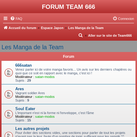
FORUM TEAM 666
FAQ
Connexion
Accueil du forum
Espace Japon
Les Manga de la Team
R
Aller sur le site de Team666
e
Les Manga de la Team
c
Forum
h
e
666satan
Venez parler ici de votre manga favoris... Un avis sur les derniers chapitres ou
r
quoi que ce soit en rapport avec le manga, c'est ici !
Modérateur :
satan-modos
c
Sujets :
29
h
Ares
Vagrant soldier Ares
e
Modérateur :
satan-modos
Sujets :
9
r
Soul Eater
L'important n'est ni la forme ni l'enveloppe, c'est l'âme
Modérateur :
satan-modos
Sujets :
15
Les autres projets
Pour éviter des sections vides, une sections pour parler de tout les projets
n'ayant pas la leur, faute d'un nombre de topic suffisant pour les remplir ^^