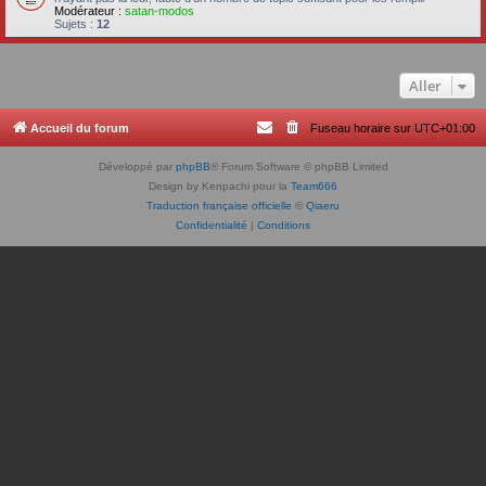
Modérateur :
satan-modos
Sujets :
12
Aller
Accueil du forum
Fuseau horaire sur
UTC+01:00
Développé par
phpBB
® Forum Software © phpBB Limited
Design by Kenpachi pour la
Team666
Traduction française officielle
©
Qiaeru
Confidentialité
|
Conditions