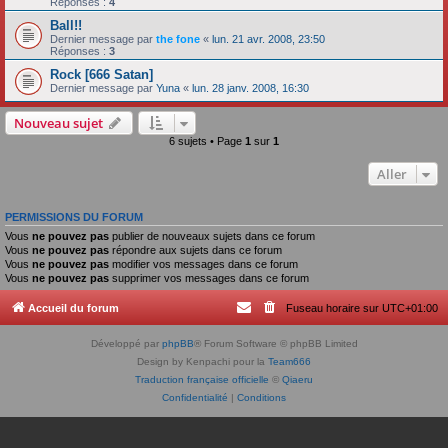
Réponses :
4
Ball!!
Dernier message par
the fone
«
lun. 21 avr. 2008, 23:50
Réponses :
3
Rock [666 Satan]
Dernier message par
Yuna
«
lun. 28 janv. 2008, 16:30
Nouveau sujet
6 sujets • Page
1
sur
1
Aller
PERMISSIONS DU FORUM
Vous
ne pouvez pas
publier de nouveaux sujets dans ce forum
Vous
ne pouvez pas
répondre aux sujets dans ce forum
Vous
ne pouvez pas
modifier vos messages dans ce forum
Vous
ne pouvez pas
supprimer vos messages dans ce forum
Accueil du forum
Fuseau horaire sur
UTC+01:00
Développé par
phpBB
® Forum Software © phpBB Limited
Design by Kenpachi pour la
Team666
Traduction française officielle
©
Qiaeru
Confidentialité
|
Conditions