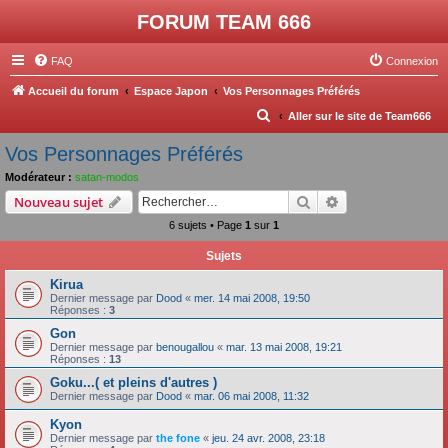
FORUM TEAM 666
FAQ
Connexion
Accueil du forum
Espace Japon
Vos Personnages Préférés
R
Aller sur le site de Team666
e
Vos Personnages Préférés
c
Modérateur :
satan-modos
h
Rechercher
Recherche avanc
Nouveau sujet
e
6 sujets • Page
1
sur
1
r
Sujets
c
Kirua
h
Dernier message par
Dood
«
mer. 14 mai 2008, 19:50
e
Réponses :
3
r
Gon
Dernier message par
benougallou
«
mar. 13 mai 2008, 19:21
Réponses :
13
Goku...( et pleins d'autres )
Dernier message par
Dood
«
mar. 06 mai 2008, 11:32
Kyon
Dernier message par
the fone
«
jeu. 24 avr. 2008, 23:18