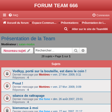
FORUM TEAM 666
FAQ
Connexion
Accueil du forum
Espace Communautée
Présentations
Présentation de la Team
R
Aller sur le site de Team666
e
Présentation de la Team
c
Modérateur :
satan-modos
h
Rechercher
Recherche avanc
Nouveau sujet
e
28 sujets • Page
1
sur
1
r
Sujets
c
Vodkyy, porté sur la bouteille, est dans le coin !
h
Dernier message par
Mottires
«
ven. 27 févr. 2009, 0:11
e
Réponses :
4
r
Prout !
Dernier message par
Mottires
«
ven. 27 févr. 2009, 0:09
Réponses :
4
séance de rattrapage
Dernier message par
the fone
«
dim. 26 août 2007, 23:01
Réponses :
4
bienvenue à moi
Dernier message par
the fone
«
ven. 27 avr. 2007, 21:17