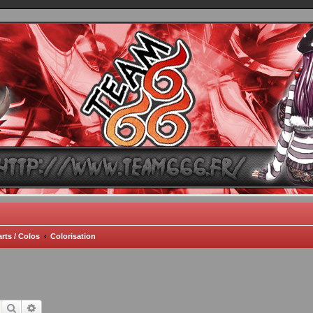
TEAM 666
B One, Blaster Knuckle et Death Trance
rts / Colos
Colorisation
Rechercher
Recherche avancée