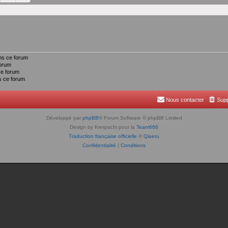
ns ce forum
forum
ce forum
 ce forum
Nous contacter
Supp
Développé par
phpBB
® Forum Software © phpBB Limited
Design by Kenpachi pour la
Team666
Traduction française officielle
©
Qiaeru
Confidentialité
|
Conditions