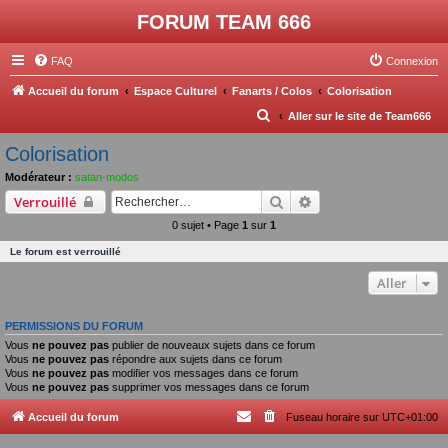
FORUM TEAM 666
FAQ
Connexion
Accueil du forum
Espace Culturel
Fanarts / Colos
Colorisation
R
Aller sur le site de Team666
e
Colorisation
c
Modérateur :
satan-modos
h
Rechercher
Recherche avancée
Verrouillé
e
0 sujet • Page
1
sur
1
r
Le forum est verrouillé
c
Aller
h
e
PERMISSIONS DU FORUM
r
Vous
ne pouvez pas
publier de nouveaux sujets dans ce forum
Vous
ne pouvez pas
répondre aux sujets dans ce forum
Vous
ne pouvez pas
modifier vos messages dans ce forum
Vous
ne pouvez pas
supprimer vos messages dans ce forum
Accueil du forum
Fuseau horaire sur
UTC+01:00