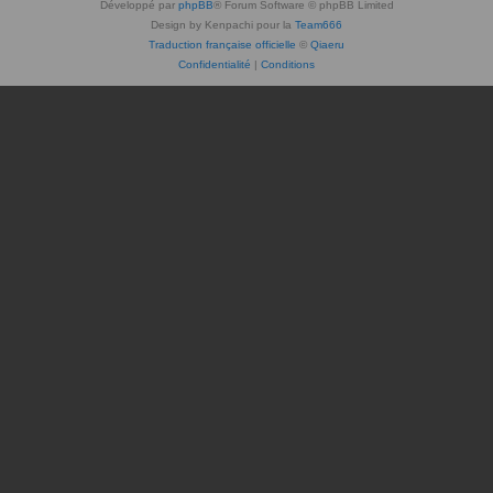
Développé par
phpBB
® Forum Software © phpBB Limited
Design by Kenpachi pour la
Team666
Traduction française officielle
©
Qiaeru
Confidentialité
|
Conditions