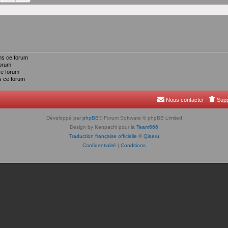
ns ce forum
forum
ce forum
 ce forum
Nous contacter
Supp
Développé par
phpBB
® Forum Software © phpBB Limited
Design by Kenpachi pour la
Team666
Traduction française officielle
©
Qiaeru
Confidentialité
|
Conditions