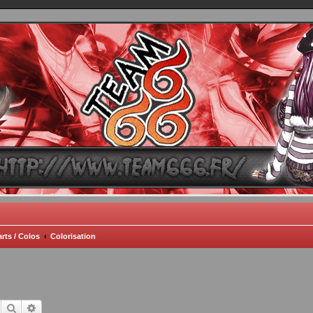
TEAM 666
B One, Blaster Knuckle et Death Trance
rts / Colos
Colorisation
Rechercher
Recherche avancée