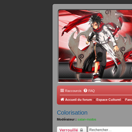
FORUM 
Scantrad Ares, 
Raccourcis
FAQ
Accueil du forum
Espace Culturel
Fana
Colorisation
Modérateur :
satan-modos
Verrouillé