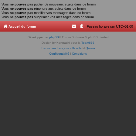
Vous
ne pouvez pas
publier de nouveaux sujets dans ce forum
Vous
ne pouvez pas
répondre aux sujets dans ce forum
Vous
ne pouvez pas
modifier vos messages dans ce forum
Vous
ne pouvez pas
supprimer vos messages dans ce forum
Accueil du forum
Fuseau horaire sur
UTC+01:00
Développé par
phpBB
® Forum Software © phpBB Limited
Design by Kenpachi pour la
Team666
Traduction française officielle
©
Qiaeru
Confidentialité
|
Conditions