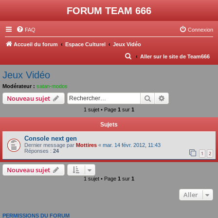
FORUM TEAM 666
FAQ
Connexion
Accueil du forum
Espace Culturel
Jeux Vidéo
R
Aller sur le site de Team666
e
Jeux Vidéo
c
Modérateur :
satan-modos
h
Rechercher
Recherche avanc
Nouveau sujet
e
1 sujet • Page
1
sur
1
r
Sujets
c
Console next gen
h
Dernier message par
Mottires
«
mar. 14 févr. 2012, 11:43
e
Réponses :
24
1
2
r
Nouveau sujet
1 sujet • Page
1
sur
1
Aller
PERMISSIONS DU FORUM