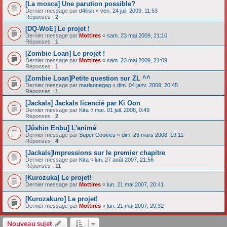
[La mosca] Une parution possible?
Dernier message par
d4ilish
«
ven. 24 juil. 2009, 11:53
Réponses :
2
[DQ-WoE] Le projet !
Dernier message par
Mottires
«
sam. 23 mai 2009, 21:10
Réponses :
1
[Zombie Loan] Le projet !
Dernier message par
Mottires
«
sam. 23 mai 2009, 21:09
Réponses :
1
[Zombie Loan]Petite question sur ZL ^^
Dernier message par
mariannegag
«
dim. 04 janv. 2009, 20:45
Réponses :
1
[Jackals] Jackals licencié par Ki Oon
Dernier message par
Kira
«
mar. 01 juil. 2008, 0:49
Réponses :
2
[Jûshin Enbu] L'animé
Dernier message par
Super Cookies
«
dim. 23 mars 2008, 19:11
Réponses :
4
[Jackals]Impressions sur le premier chapitre
Dernier message par
Kira
«
lun. 27 août 2007, 21:56
Réponses :
11
[Kurozuka] Le projet!
Dernier message par
Mottires
«
lun. 21 mai 2007, 20:41
[Kurozakuro] Le projet!
Dernier message par
Mottires
«
lun. 21 mai 2007, 20:32
Nouveau sujet