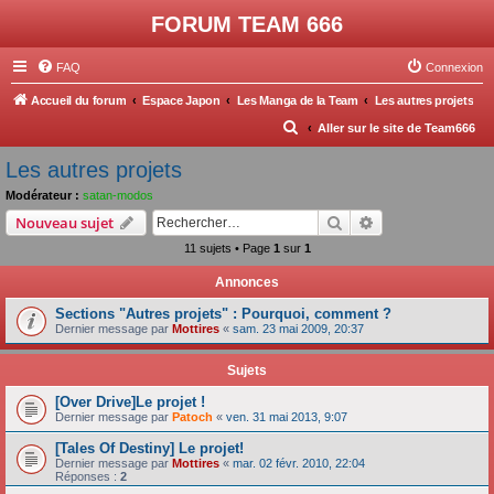
FORUM TEAM 666
FAQ
Connexion
Accueil du forum
Espace Japon
Les Manga de la Team
Les autres projets
R
Aller sur le site de Team666
e
Les autres projets
c
Modérateur :
satan-modos
h
Rechercher
Recherche avanc
Nouveau sujet
e
11 sujets • Page
1
sur
1
r
Annonces
c
Sections "Autres projets" : Pourquoi, comment ?
h
Dernier message par
Mottires
«
sam. 23 mai 2009, 20:37
e
r
Sujets
[Over Drive]Le projet !
Dernier message par
Patoch
«
ven. 31 mai 2013, 9:07
[Tales Of Destiny] Le projet!
Dernier message par
Mottires
«
mar. 02 févr. 2010, 22:04
Réponses :
2