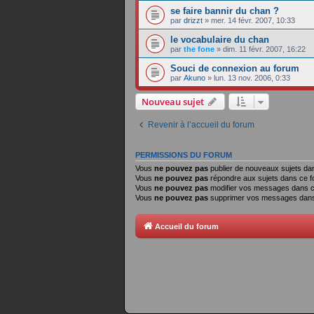
se faire bannir du chan ?
par
drizzt
»
mer. 14 févr. 2007, 10:33
le vocabulaire du chan
par
the fone
»
dim. 11 févr. 2007, 16:22
Souci de connexion au forum
par
Akuno
»
lun. 13 nov. 2006, 0:33
Nouveau sujet
Revenir à l’accueil du forum
PERMISSIONS DU FORUM
Vous
ne pouvez pas
publier de nouveaux sujets da
Vous
ne pouvez pas
répondre aux sujets dans ce 
Vous
ne pouvez pas
modifier vos messages dans 
Vous
ne pouvez pas
supprimer vos messages dans
Accueil du forum