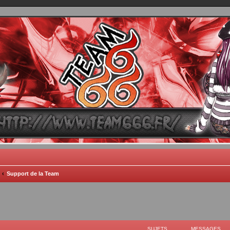
TEAM 666
B One, Blaster Knuckle et Death Trance
Support de la Team
SUJETS
MESSAGES