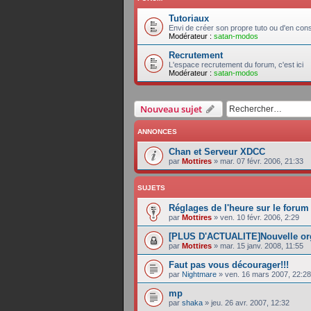
Tutoriaux
Envi de créer son propre tuto ou d'en consu
Modérateur :
satan-modos
Recrutement
L'espace recrutement du forum, c'est ici
Modérateur :
satan-modos
Nouveau sujet
ANNONCES
Chan et Serveur XDCC
par
Mottires
»
mar. 07 févr. 2006, 21:33
SUJETS
Réglages de l'heure sur le forum
par
Mottires
»
ven. 10 févr. 2006, 2:29
[PLUS D'ACTUALITE]Nouvelle or
par
Mottires
»
mar. 15 janv. 2008, 11:55
Faut pas vous décourager!!!
par
Nightmare
»
ven. 16 mars 2007, 22:28
mp
par
shaka
»
jeu. 26 avr. 2007, 12:32