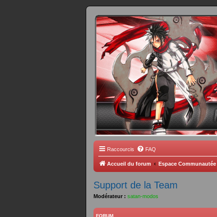
FORUM 
Scantrad Ares, 
Raccourcis
FAQ
Accueil du forum
Espace Communautée
Support de la Team
Modérateur :
satan-modos
FORUM