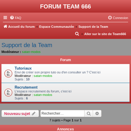
FORUM TEAM 666
FAQ
Connexion
Accueil du forum
Espace Communautée
Support de la Team
R
Aller sur le site de Team666
e
Support de la Team
c
Modérateur :
satan-modos
h
Forum
e
Tutoriaux
r
Envi de créer son propre tuto ou d'en consulter un ? C'est ici
Modérateur :
satan-modos
c
Sujets :
10
h
Recrutement
e
L'espace recrutement du forum, c'est ici
Modérateur :
satan-modos
r
Sujets :
6
Rechercher
Recherche avanc
Nouveau sujet
7 sujets • Page
1
sur
1
Annonces