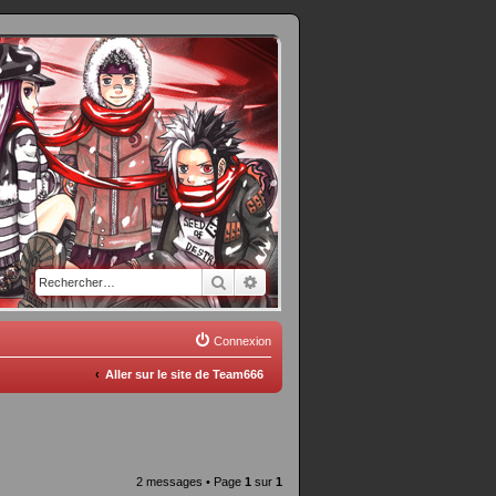
Rechercher
Recherche avancée
Connexion
Aller sur le site de Team666
2 messages • Page
1
sur
1