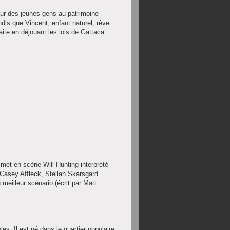
our des jeunes gens au patrimoine
ndis que Vincent, enfant naturel, rêve
aite en déjouant les lois de Gattaca.
 met en scène Will Hunting interprété
Casey Affleck, Stellan Skarsgard...
u meilleur scénario (écrit par Matt
s. Il est né dans le quartier populaire