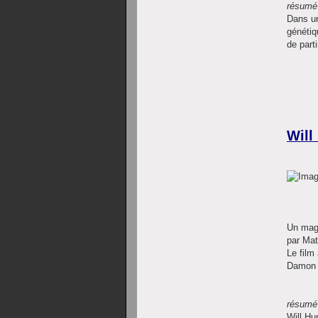
résumé 
Dans un
génétiq
de part
Will
Un magn
par Mat
Le film 
Damon e
résumé 
Will Hu