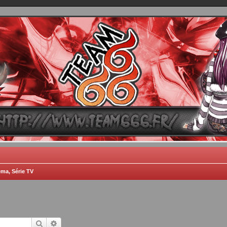
TEAM 666
B One, Blaster Knuckle et Death Trance
ma, Série TV
Rechercher
Recherche avancée