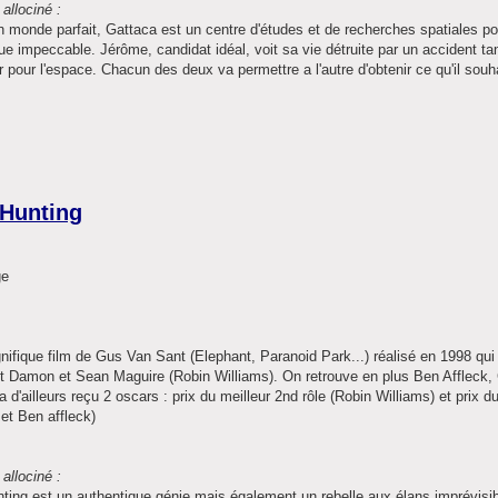
allociné :
 monde parfait, Gattaca est un centre d'études et de recherches spatiales p
ue impeccable. Jérôme, candidat idéal, voit sa vie détruite par un accident ta
ir pour l'espace. Chacun des deux va permettre a l'autre d'obtenir ce qu'il souh
 Hunting
ifique film de Gus Van Sant (Elephant, Paranoid Park...) réalisé en 1998 qui
t Damon et Sean Maguire (Robin Williams). On retrouve en plus Ben Affleck, 
a d'ailleurs reçu 2 oscars : prix du meilleur 2nd rôle (Robin Williams) et prix d
t Ben affleck)
allociné :
nting est un authentique génie mais également un rebelle aux élans imprévisible