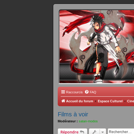
FORUM 
Scantrad Ares, 
Raccourcis
FAQ
Accueil du forum
Espace Culturel
Cine
Films à voir
Modérateur :
satan-modos
Répondre