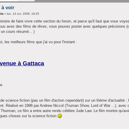
 à voir
iiz
»
lun. 13 oct. 2008, 19:25
histoire de faire vivre cette section du forum, et parce qu'il faut que vous voye
ous avez des films de rêves, vous pouvez poster avec quelques précisions (da
, un cours résumé... )
, les meilleurs films que j'ai vu pour l'instant :
venue à Gattaca
 de science fiction (pas un film d'action cependant) sur un thème d'actualité ; 
nt. Réalisé en 1998 par Andrew Niccol (Truman Show, Lord of War ...), ave
Thurman, ce film a entre autre rendu célèbre Jude Law. Le film montre qu'avec
ques choses sur la science fiction