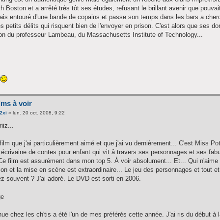
 Boston et a arrêté très tôt ses études, refusant le brillant avenir que pouvait 
is entouré d'une bande de copains et passe son temps dans les bars a cherc
s petits délits qui risquent bien de l'envoyer en prison. C'est alors que ses 
tion du professeur Lambeau, du Massachusetts Institute of Technology...
lms à voir
2xi
»
lun. 20 oct. 2008, 9:22
iiz...
film que j'ai particulièrement aimé et que j'ai vu dernièrement... C'est Miss Po
 écrivaine de contes pour enfant qui vit â travers ses personnages et ses fabul
Ce film est assurément dans mon top 5. À voir absolument... Et... Qui n'aim
ion et la mise en scène est extraordinaire... Le jeu des personnages et tout et tou
ez souvent ? J'ai adoré. Le DVD est sorti en 2006.
ue chez les ch'tis a été l'un de mes préférés cette année. J'ai ris du début à la