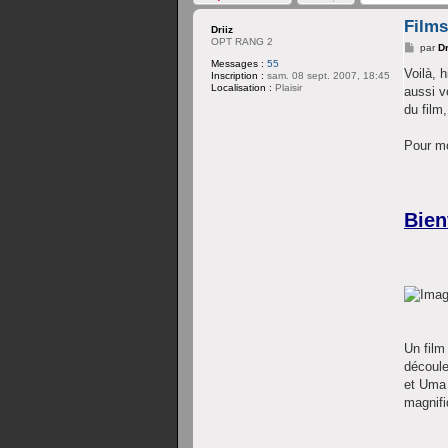
Films
Driiz
OPT RANG 2
M
par
Dr
e
Messages :
55
s
Voilà, 
Inscription :
sam. 08 sept. 2007, 18:45
s
Localisation :
Plaisir
aussi v
a
g
du film
e
Pour moi
Bien
Un film
découle
et Uma 
magnifi