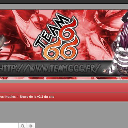
TEAM 666
B One, Blaster Knuckle et Death Trance
cs inutiles
News de la v2.1 du site
Rechercher
Recherche avancée