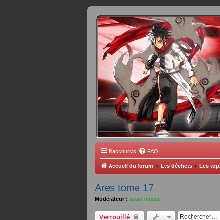
FORUM 
Scantrad Ares, 
Raccourcis
FAQ
Accueil du forum
Les déchets
Les topi
Ares tome 17
Modérateur :
satan-modos
Verrouillé