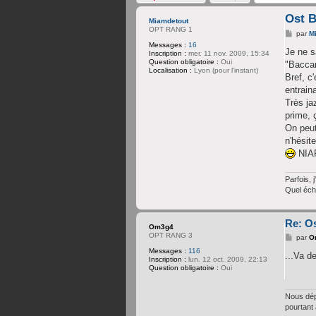
Ost 
Miamdetout
OPT RANG 1
M
par
M
e
Messages :
16
s
Je ne s
Inscription :
mer. 11 nov. 2009, 15:34
s
Question obligatoire :
Oui
"Baccan
a
Localisation :
Lyon (pour l'instant)
g
Bref, c
e
entrain
Très ja
prime, 
On peut
n'hésit
NIA
Parfois, j
Quel éch
Re: O
Om3g4
OPT RANG 3
M
par
O
e
Messages :
116
s
...Va de
Inscription :
lun. 12 oct. 2009, 22:13
s
Question obligatoire :
Oui
a
g
e
Nous dép
pourtant 