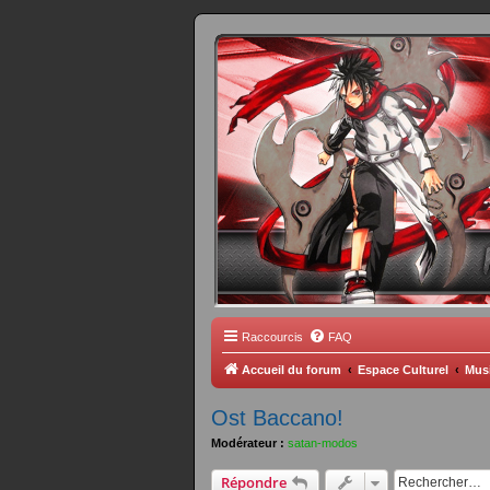
FORUM 
Scantrad Ares, 
Raccourcis
FAQ
Accueil du forum
Espace Culturel
Mus
Ost Baccano!
Modérateur :
satan-modos
Répondre