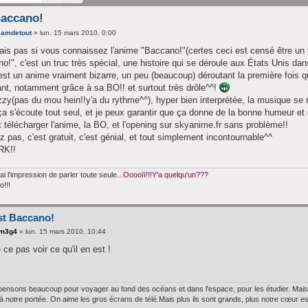
Baccano!
iamdetout
»
lun. 15 mars 2010, 0:00
ais pas si vous connaissez l'anime "Baccano!"(certes ceci est censé être un t
o!", c'est un truc très spécial, une histoire qui se déroule aux États Unis da
'est un anime vraiment bizarre, un peu (beaucoup) déroutant la première fois qu
ant, notamment grâce à sa BO!! et surtout très drôle^^!
zzy(pas du mou hein!!y'a du rythme^^), hyper bien interprétée, la musique se 
ça s'écoute tout seul, et je peux garantir que ça donne de la bonne humeur et d
 télécharger l'anime, la BO, et l'opening sur skyanime.fr sans problème!!
ez pas, c'est gratuit, c'est génial, et tout simplement incontournable^^
RK!!
'ai l'impression de parler toute seule...
Ooooïï!!!Y'a quelqu'un???
o!!!
st Baccano!
m3g4
»
lun. 15 mars 2010, 10:44
 ce pas voir ce qu'il en est !
ensons beaucoup pour voyager au fond des océans et dans l'espace, pour les étudier. Mais j
à notre portée. On aime les gros écrans de télé.Mais plus ils sont grands, plus notre cœur est