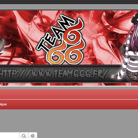
TEAM 666
B One, Blaster Knuckle et Death Trance
ique
Rechercher
Recherche avancée