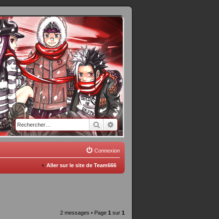
Rechercher
Recherche avancée
Connexion
Aller sur le site de Team666
2 messages • Page
1
sur
1