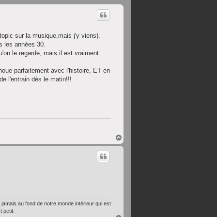
opic sur la musique,mais j'y viens).
ns les années 30.
'on le regarde, mais il est vraiment
noue parfaitement avec l'histoire, ET en
e l'entrain dès le matin!!!
H
a
u
t
amais au fond de notre monde intérieur qui est
 petit.