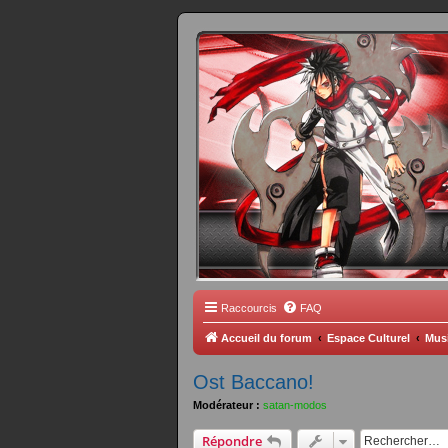
FORUM 
Scantrad Ares, 
Raccourcis
FAQ
Accueil du forum
Espace Culturel
Mus
Ost Baccano!
Modérateur :
satan-modos
Répondre