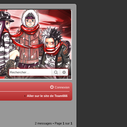
Rechercher
Recherche avancée
Connexion
Aller sur le site de Team666
2 messages • Page
1
sur
1