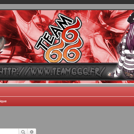
TEAM 666
B One, Blaster Knuckle et Death Trance
ique
Rechercher
Recherche avancée