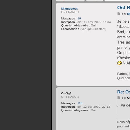
Ost 
Miamdetout
OPT RANG 1
M
par
M
e
Messages :
16
s
Je ne s
Inscription :
mer. 11 nov. 2009, 15:34
s
Question obligatoire :
Oui
"Baccan
a
Localisation :
Lyon (pour l'instant)
g
Bref, c
e
entrain
Très ja
prime, 
On peut
n'hésit
NIA
Parfois, j
Quel éch
Re: O
Om3g4
OPT RANG 3
M
par
O
e
Messages :
116
s
...Va de
Inscription :
lun. 12 oct. 2009, 22:13
s
Question obligatoire :
Oui
a
g
e
Nous dép
pourtant 