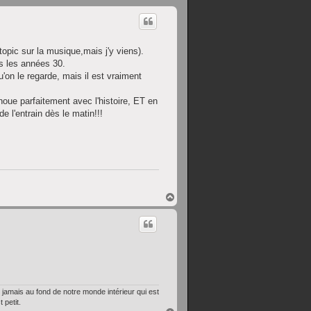
opic sur la musique,mais j'y viens).
ns les années 30.
'on le regarde, mais il est vraiment
noue parfaitement avec l'histoire, ET en
e l'entrain dès le matin!!!
H
a
u
t
amais au fond de notre monde intérieur qui est
 petit.