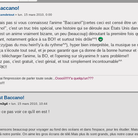
Baccano!
iamdetout
»
lun. 15 mars 2010, 0:00
ais pas si vous connaissez l'anime "Baccano!"(certes ceci est censé être un t
o!", c'est un truc très spécial, une histoire qui se déroule aux États Unis da
'est un anime vraiment bizarre, un peu (beaucoup) déroutant la première fois qu
ant, notamment grâce à sa BO!! et surtout très drôle^^!
zzy(pas du mou hein!!y'a du rythme^^), hyper bien interprétée, la musique se 
ça s'écoute tout seul, et je peux garantir que ça donne de la bonne humeur et d
 télécharger l'anime, la BO, et l'opening sur skyanime.fr sans problème!!
ez pas, c'est gratuit, c'est génial, et tout simplement incontournable^^
RK!!
'ai l'impression de parler toute seule...
Ooooïï!!!Y'a quelqu'un???
o!!!
st Baccano!
m3g4
»
lun. 15 mars 2010, 10:44
 ce pas voir ce qu'il en est !
ensons beaucoup pour voyager au fond des océans et dans l'espace, pour les étudier. Mais j
à notre portée. On aime les gros écrans de télé.Mais plus ils sont grands, plus notre cœur est