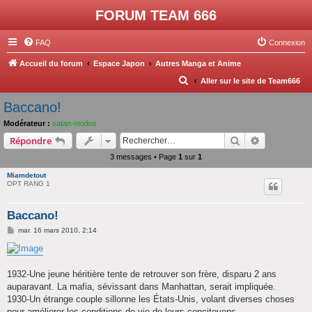
FORUM TEAM 666
FAQ
Connexion
Accueil du forum
Espace Japon
Autres Manga et Anime
R
Aller sur le site de Team666
e
Baccano!
c
Modérateur :
satan-modos
h
Rechercher
Recherche 
Répondre
e
3 messages • Page
1
sur
1
r
Miamdetout
c
OPT RANG 1
h
Baccano!
e
M
mar. 16 mars 2010, 2:14
r
e
s
s
a
g
1932-Une jeune héritière tente de retrouver son frère, disparu 2 ans
e
auparavant. La mafia, sévissant dans Manhattan, serait impliquée.
1930-Un étrange couple sillonne les États-Unis, volant diverses choses
pour améliorer les conditions de vie de leurs concitoyens.