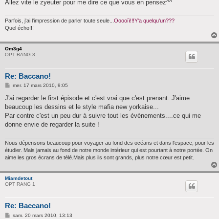
Allez vite le zyeuter pour me dire ce que vous en pensez^^
Parfois, j'ai l'impression de parler toute seule...
Ooooïï!!!Y'a quelqu'un???
Quel écho!!!
Om3g4
OPT RANG 3
Re: Baccano!
M
mer. 17 mars 2010, 9:05
e
s
J'ai regarder le first épisode et c'est vrai que c'est prenant. J'aime
s
beaucoup les dessins et le style mafia new yorkaise...
a
g
Par contre c'est un peu dur à suivre tout les évènements....ce qui me
e
donne envie de regarder la suite !
Nous dépensons beaucoup pour voyager au fond des océans et dans l'espace, pour les
étudier. Mais jamais au fond de notre monde intérieur qui est pourtant à notre portée. On
aime les gros écrans de télé.Mais plus ils sont grands, plus notre cœur est petit.
Miamdetout
OPT RANG 1
Re: Baccano!
M
sam. 20 mars 2010, 13:13