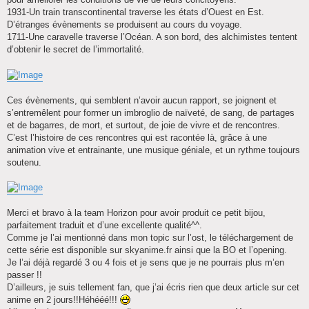
1931-Un train transcontinental traverse les états d’Ouest en Est.
D’étranges évènements se produisent au cours du voyage.
1711-Une caravelle traverse l’Océan. A son bord, des alchimistes tentent
d’obtenir le secret de l’immortalité.
Ces évènements, qui semblent n’avoir aucun rapport, se joignent et
s’entremêlent pour former un imbroglio de naïveté, de sang, de partages
et de bagarres, de mort, et surtout, de joie de vivre et de rencontres.
C’est l’histoire de ces rencontres qui est racontée là, grâce à une
animation vive et entrainante, une musique géniale, et un rythme toujours
soutenu.
Merci et bravo à la team Horizon pour avoir produit ce petit bijou,
parfaitement traduit et d’une excellente qualité^^.
Comme je l’ai mentionné dans mon topic sur l’ost, le téléchargement de
cette série est disponible sur skyanime.fr ainsi que la BO et l’opening.
Je l’ai déjà regardé 3 ou 4 fois et je sens que je ne pourrais plus m’en
passer !!
D’ailleurs, je suis tellement fan, que j’ai écris rien que deux article sur cet
anime en 2 jours!!Héhééé!!!