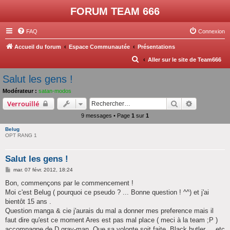
FORUM TEAM 666
FAQ
Connexion
Accueil du forum
Espace Communautée
Présentations
R
Aller sur le site de Team666
e
Salut les gens !
c
Modérateur :
satan-modos
h
Rechercher
Recherche 
Verrouillé
e
9 messages • Page
1
sur
1
r
Belug
c
OPT RANG 1
h
Salut les gens !
e
M
mar. 07 févr. 2012, 18:24
r
e
s
Bon, commençons par le commencement !
s
Moi c'est Belug ( pourquoi ce pseudo ? ... Bonne question ! ^^) et j'ai
a
g
bientôt 15 ans .
e
Question manga & cie j'aurais du mal a donner mes preference mais il
faut dire qu'est ce moment Ares est pas mal place ( meci à la team ;P )
accompagne­ de D.gray-man, Que sa volonte soit faite, Black butler ... etc