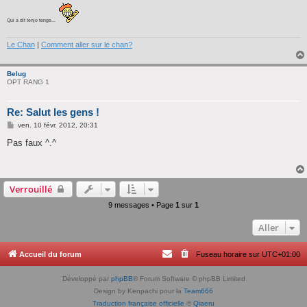
e
Qui a dit tenjo tenge...
Le Chan
|
Comment aller sur le chan?
Belug
OPT RANG 1
Re: Salut les gens !
M
ven. 10 févr. 2012, 20:31
e
s
Pas faux ^.^
s
a
g
e
Verrouillé
9 messages • Page
1
sur
1
Aller
Accueil du forum
Fuseau horaire sur
UTC+01:00
Développé par
phpBB
® Forum Software © phpBB Limited
Design by Kenpachi pour la
Team666
Traduction française officielle
©
Qiaeru