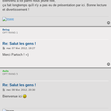
Bienvenu à toi parmi nous jeune fille,
s
ça fait longtemps qu'il n'y a pas eu de présentation par ici. Bonne lecture
a
g
et divertissement !
e
Belug
OPT RANG 1
Re: Salut les gens !
M
mar. 07 févr. 2012, 19:27
e
s
Merci Partoch ! =)
s
a
g
e
Asils
OPT RANG 5
Re: Salut les gens !
M
mer. 08 févr. 2012, 20:30
e
s
Bienvenue ici
s
a
g
e