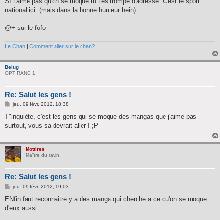
SI t'aime pas qu'on se moque tu t'es trompé d'adresse. C'est le sport
e
national ici. (mais dans la bonne humeur hein)
@+ sur le fofo
Le Chan
|
Comment aller sur le chan?
Belug
OPT RANG 1
Re: Salut les gens !
M
jeu. 09 févr. 2012, 18:38
e
s
T"inquiète, c'est les gens qui se moque des mangas que j'aime pas
s
surtout, vous sa devrait aller ! ;P
a
g
e
Mottires
Maître du ravin
Re: Salut les gens !
M
jeu. 09 févr. 2012, 19:03
e
s
ENfin faut reconnaitre y a des manga qui cherche a ce qu'on se moque
s
d'eux aussi
a
g