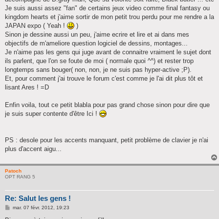
Je suis aussi assez "fan" de certains jeux video comme final fantasy ou
kingdom hearts et j'aime sortir de mon petit trou perdu pour me rendre a la
JAPAN expo ( Yeah !
)
Sinon je dessine aussi un peu, j'aime ecrire et lire et ai dans mes
objectifs de m'ameliore question logiciel de dessins, montages...
Je n'aime pas les gens qui juge avant de connaitre vraiment le sujet dont
ils parlent, que l'on se foute de moi ( normale quoi ^^) et rester trop
longtemps sans bouger( non, non, je ne suis pas hyper-active ;P).
Et, pour comment j'ai trouve le forum c'est comme je l'ai dit plus tôt et
lisant Ares ! =D
Enfin voila, tout ce petit blabla pour pas grand chose sinon pour dire que
je suis super contente d'être Ici !
PS : desole pour les accents manquant, petit problème de clavier je n'ai
plus d'accent aigu...
Patoch
OPT RANG 5
Re: Salut les gens !
M
mar. 07 févr. 2012, 19:23
e
s