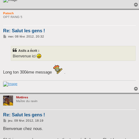
Patoch
OPT RANG 5
Re: Salut les gens !
M
mer. 08 févr. 2012, 20:32
e
s
s
Asils a écrit :
a
g
Bienvenue ici
e
Long ton 300ème message
.
Mottires
Maître du ravin
Re: Salut les gens !
M
jeu. 09 févr. 2012, 18:19
e
s
Bienvenue chez nous.
s
a
g