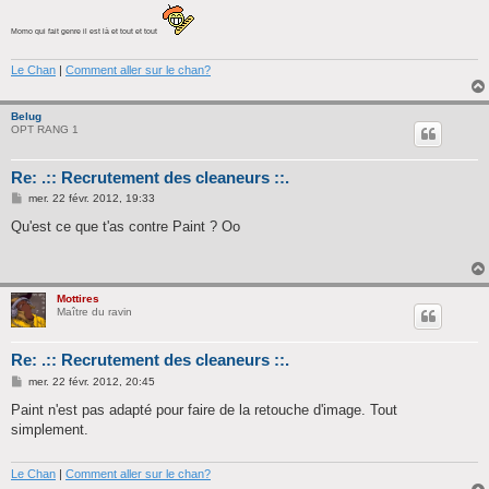
Momo qui fait genre il est là et tout et tout
Le Chan
|
Comment aller sur le chan?
Belug
OPT RANG 1
Re: .:: Recrutement des cleaneurs ::.
M
mer. 22 févr. 2012, 19:33
e
s
Qu'est ce que t'as contre Paint ? Oo
s
a
g
e
Mottires
Maître du ravin
Re: .:: Recrutement des cleaneurs ::.
M
mer. 22 févr. 2012, 20:45
e
s
Paint n'est pas adapté pour faire de la retouche d'image. Tout
s
simplement.
a
g
e
Le Chan
|
Comment aller sur le chan?