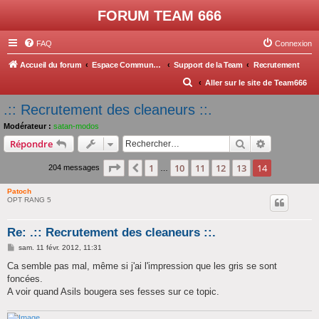
FORUM TEAM 666
FAQ
Connexion
Accueil du forum
Espace Communautée
Support de la Team
Recrutement
R
Aller sur le site de Team666
e
.:: Recrutement des cleaneurs ::.
c
Modérateur :
satan-modos
h
Rechercher
Recherche 
Répondre
e
Page
14
sur
14
1
10
11
12
13
14
Précédent
204 messages
r
…
c
Patoch
OPT RANG 5
h
e
Re: .:: Recrutement des cleaneurs ::.
r
M
sam. 11 févr. 2012, 11:31
e
s
Ca semble pas mal, même si j'ai l'impression que les gris se sont
s
foncées.
a
g
A voir quand Asils bougera ses fesses sur ce topic.
e