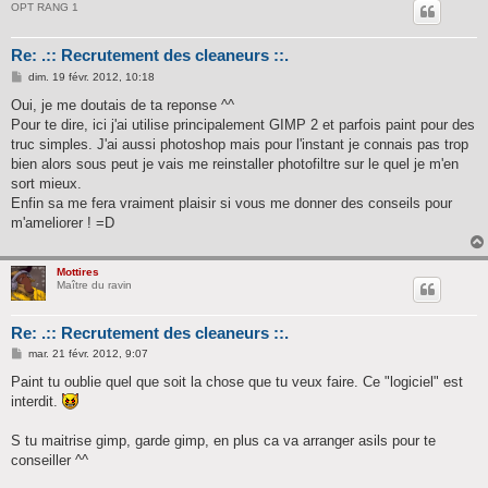
OPT RANG 1
Re: .:: Recrutement des cleaneurs ::.
M
dim. 19 févr. 2012, 10:18
e
s
Oui, je me doutais de ta reponse ^^
s
Pour te dire, ici j'ai utilise principalement GIMP 2 et parfois paint pour des
a
g
truc simples. J'ai aussi photoshop mais pour l'instant je connais pas trop
e
bien alors sous peut je vais me reinstaller photofiltre sur le quel je m'en
sort mieux.
Enfin sa me fera vraiment plaisir si vous me donner des conseils pour
m'ameliorer ! =D
Mottires
Maître du ravin
Re: .:: Recrutement des cleaneurs ::.
M
mar. 21 févr. 2012, 9:07
e
s
Paint tu oublie quel que soit la chose que tu veux faire. Ce "logiciel" est
s
interdit.
a
g
e
S tu maitrise gimp, garde gimp, en plus ca va arranger asils pour te
conseiller ^^