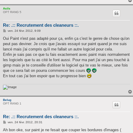
Asils
OPT RANG 5
Re: .:: Recrutement des cleaneurs ::.
M
ven. 24 févr. 2012, 9:09
e
s
Oui Paint n'est pas adapté pour ça, enfin ça c'est le genre de chose qu'on
s
peut pas deviner. Je crois que j'avais essayé sur paint quand je me suis
a
g
lancé mais j'ai compris qu'il me fallait un autre logiciel pour cela.
e
Enfin je sais pas ce que tu fais exactement avec paint mais normalement
les logiciels que tu as cité le font aussi. Pour ma part j'ai un peu touché à
gimp mais je te conseille d'utiliser le logiciel qui te vas le mieux, une fois
que ce sera fait on pourra commencer les cours
En tout cas j'ai bon espoir que tu progresse bien
Belug
OPT RANG 1
Re: .:: Recrutement des cleaneurs ::.
M
ven. 24 févr. 2012, 20:31
e
s
Ah bon oke, sur paint je ne fesait que couper les bordures d'images (
s