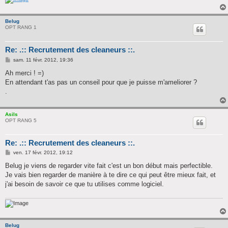
Belug
OPT RANG 1
Re: .:: Recrutement des cleaneurs ::.
M
sam. 11 févr. 2012, 19:36
e
s
Ah merci ! =)
s
En attendant t'as pas un conseil pour que je puisse m'ameliorer ?
a
g
.
e
Asils
OPT RANG 5
Re: .:: Recrutement des cleaneurs ::.
M
ven. 17 févr. 2012, 19:12
e
s
Belug je viens de regarder vite fait c'est un bon début mais perfectible.
s
Je vais bien regarder de manière à te dire ce qui peut être mieux fait, et
a
g
j'ai besoin de savoir ce que tu utilises comme logiciel.
e
Belug