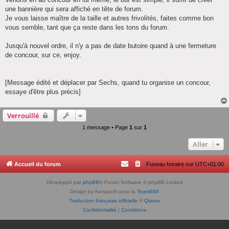
une bannière qui sera affiché en tête de forum.
Je vous laisse maître de la taille et autres frivolités, faites comme bon
vous semble, tant que ça reste dans les tons du forum.
Jusqu'à nouvel ordre, il n'y a pas de date butoire quand à une fermeture
de concour, sur ce, enjoy.
[Message édité et déplacer par Sechs, quand tu organise un concour,
essaye d'être plus précis]
Verrouillé
1 message • Page
1
sur
1
Aller
Accueil du forum
Fuseau horaire sur
UTC+01:00
Développé par
phpBB
® Forum Software © phpBB Limited
Design by Kenpachi pour la
Team666
Traduction française officielle
©
Qiaeru
Confidentialité
|
Conditions