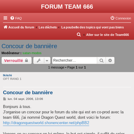
FORUM TEAM 666
FAQ
Connexion
Accueil du forum
Les déchets
La poubelle des topics qui vont pas biens
R
Aller sur le site de Team666
e
Concour de bannière
c
Modérateur :
satan-modos
h
Rechercher
Recherche 
Verrouillé
e
1 message • Page
1
sur
1
r
Ikitchi
c
OPT RANG 1
h
Concour de bannière
e
M
lun. 04 sept. 2006, 13:06
r
e
s
Bonjours à tous.
s
J'organise un concour pour le forum du site qui est en co-prod avec la
a
g
team 666, j'ai nommé Dragon Quest world, dont voici le forum:
e
http://dragonquestworld.shonencenter.net/phpBB2
Venons en au concour en lui même, le but est simple, il suffit de créer