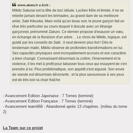
www.akata.fr a écrit :
Mikito Sakurai est la tête de turc idéale. Lycéen frêle et timide, il ne se
rebelle jamais devant les brimades, au grand dam de sa meilleure
amie, Saki Kikuoka. Mais voilà qu'un beau soir, le jeune garçon fait un
rêve très particulier au cours duquel il discute avec un étrange
garçonnet, prénommé Zakuro. Ce dernier propose d'exaucer un vœu,
en échange de la floraison d'un arbre… Le choix de Mikito, logique, est
guidé par les conseils de Saki : il veut devenir plus fort ! Dès le
lendemain matin, Mikito observe de profondes transformations en lui.
Ses capacités physiques sont incroyablement accrues et son caractère
a bien changé. Connaissant désormais la colère, l'énervement et la
violence, il les met à profit pour tabasser tous ceux qui essayent de s'en
prendre à lui. Plus problématique, son appétit s'est aiguisé. Son envie
de viande est désormais dévorante ; et la plus savoureuse à ses yeux
est de très loin la chair fraîche
- Avancement Edition Japonaise : 7 Tomes (terminé)
- Avancement Edition Française : 7 Tomes (terminé)
- Avancement team666 : Abandonné après 13 chapitres. (milieu du tome
2)
La Team sur ce projet