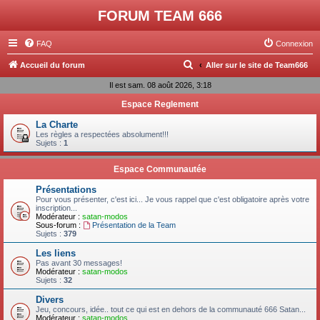
FORUM TEAM 666
FAQ
Connexion
R
Accueil du forum
Aller sur le site de Team666
e
Il est sam. 08 août 2026, 3:18
c
Espace Reglement
h
La Charte
e
Les règles a respectées absolument!!!
Sujets :
1
r
c
Espace Communautée
h
Présentations
Pour vous présenter, c'est ici... Je vous rappel que c'est obligatoire après votre
e
inscription...
Modérateur :
satan-modos
r
Sous-forum :
Présentation de la Team
Sujets :
379
Les liens
Pas avant 30 messages!
Modérateur :
satan-modos
Sujets :
32
Divers
Jeu, concours, idée.. tout ce qui est en dehors de la communauté 666 Satan...
Modérateur :
satan-modos