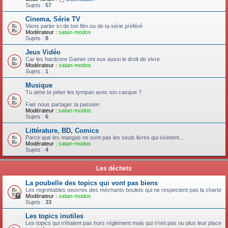
Sujets :
57
Cinema, Série TV
Viens parler ici de ton film ou de ta série préféré
Modérateur :
satan-modos
Sujets :
8
Jeux Vidéo
Car les hardcore Gamer ont eux aussi le droit de vivre
Modérateur :
satan-modos
Sujets :
1
Musique
Tu aime te péter les tympan avec ton casque ?
Fais nous partager ta passion
Modérateur :
satan-modos
Sujets :
6
Littérature, BD, Comics
Parce que les mangas ne sont pas les seuls livres qui éxistent...
Modérateur :
satan-modos
Sujets :
4
Les déchets
La poubelle des topics qui vont pas biens
Les regrettables oeuvres des méchants boulets qui ne respectent pas la charte
Modérateur :
satan-modos
Sujets :
33
Les topics inutiles
Les topics qui n'étaient pas hors réglement mais qui n'ont pas ou plus leur place