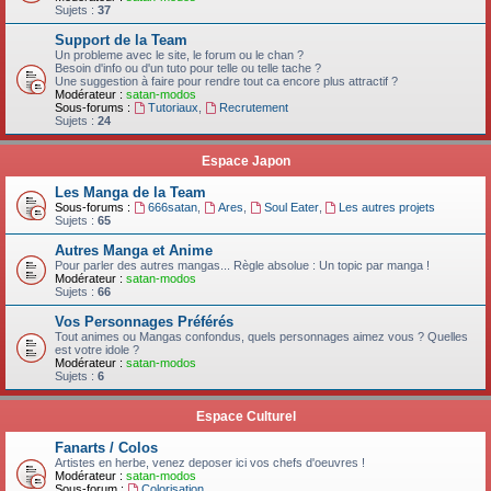
Sujets :
37
Support de la Team
Un probleme avec le site, le forum ou le chan ?
Besoin d'info ou d'un tuto pour telle ou telle tache ?
Une suggestion à faire pour rendre tout ca encore plus attractif ?
Modérateur :
satan-modos
Sous-forums :
Tutoriaux
,
Recrutement
Sujets :
24
Espace Japon
Les Manga de la Team
Sous-forums :
666satan
,
Ares
,
Soul Eater
,
Les autres projets
Sujets :
65
Autres Manga et Anime
Pour parler des autres mangas... Règle absolue : Un topic par manga !
Modérateur :
satan-modos
Sujets :
66
Vos Personnages Préférés
Tout animes ou Mangas confondus, quels personnages aimez vous ? Quelles
est votre idole ?
Modérateur :
satan-modos
Sujets :
6
Espace Culturel
Fanarts / Colos
Artistes en herbe, venez deposer ici vos chefs d'oeuvres !
Modérateur :
satan-modos
Sous-forum :
Colorisation